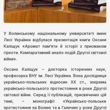
У Волинському національному університеті імені
Лесі Українки відбулася презентація книги Оксани
Каліщук «Аромат памʼяти й історії з присмаком
гіркоти. Компаративний аналіз подій Другої світової
війни».
Оксана Каліщук – докторка історичних наук,
професорка ВНУ ім. Лесі Українки. Вона дослідниця
українсько-польських відносин XX ст., зокрема
українсько-польського протистояння в роки Другої
світової війни. Серед її публікацій, присвячених цій
темі, – монографії «Українсько-польське
протистояння на Волині та в Галичині у роки Другої