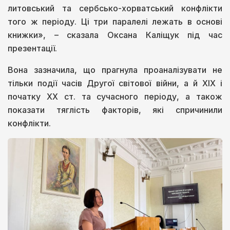
литовський та сербсько-хорватський конфлікти
того ж періоду. Ці три паралелі лежать в основі
книжки», – сказала Оксана Каліщук під час
презентації.
Вона зазначила, що прагнула проаналізувати не
тільки події часів Другої світової війни, а й XIX і
початку XX ст. та сучасного періоду, а також
показати тяглість факторів, які спричинили
конфлікти.