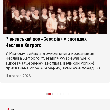
Рівненський хор «Серафін» у спогадах
Чеслава Хитрого
У Рівному вийшла друком книга краєзнавця
Чеслава Хитрого «Serafin» wyśpiewał wielki
sukces» («Серафін» виспівав великий успіх»),
присвячена хору «Серафін», який уже понад 30
років діє при римо-католицькій парафії Святих
11 лютого 2026
Апостолів Петра і Павла в Рівному.