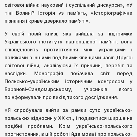
світової війни: науковий і суспільний дискурси», «У
тіні Волині? Історія vs пам’ять, «Історіографічне
пізнання і криве дзеркало пам’яті».
У своїй новій книзі, яка вийшла за підтримки
Українського інституту національної пам’яті, вона
співвідносить протистояння між українцями і
поляками з іншими подібними явищами часів Другої
світової війни, аналізуючи їх причини, перебіг та
наслідки. Монографія побачила світ перед
Польсько-українським історичним конгресом у
Баранові-Сандомирському, учасників якого
поінформували про вихід такого дослідження.
«Я спробувала вийти за рамки суто українсько-
польських відносин у ХХ ст., і подивитися ширше на
подібні проблеми. Крім українсько-польського
протистояння, в цій роботі йде мова і про польсько-