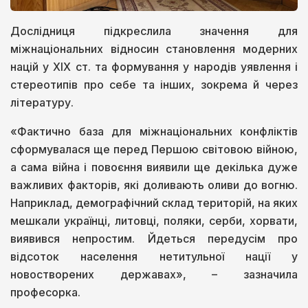
Дослідниця підкреслила значення для
міжнаціональних відносин становлення модерних
націй у XIX ст. та формування у народів уявлення і
стереотипів про себе та інших, зокрема й через
літературу.
«Фактично база для міжнаціональних конфліктів
сформувалася ще перед Першою світовою війною,
а сама війна і повоєння виявили ще декілька дуже
важливих факторів, які доливають оливи до вогню.
Наприклад, демографічний склад територій, на яких
мешкали українці, литовці, поляки, серби, хорвати,
виявився непростим. Йдеться передусім про
відсоток населення нетитульної нації у
новостворених державах», – зазначила
професорка.