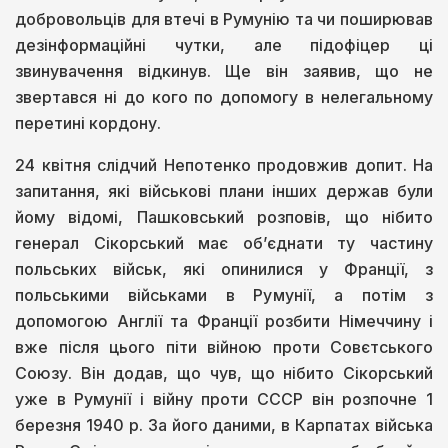
добровольців для втечі в Румунію та чи поширював
дезінформаційні чутки, але підофіцер ці
звинувачення відкинув. Ще він заявив, що не
звертався ні до кого по допомогу в нелегальному
перетині кордону.
24 квітня слідчий Непотенко продовжив допит. На
запитання, які військові плани інших держав були
йому відомі, Пашковський розповів, що нібито
генерал Сікорський має об’єднати ту частину
польських військ, які опинилися у Франції, з
польськими військами в Румунії, а потім з
допомогою Англії та Франції розбити Німеччину і
вже після цього піти війною проти Совєтського
Союзу. Він додав, що чув, що нібито Сікорський
уже в Румунії і війну проти СССР він розпочне 1
березня 1940 р. За його даними, в Карпатах війська