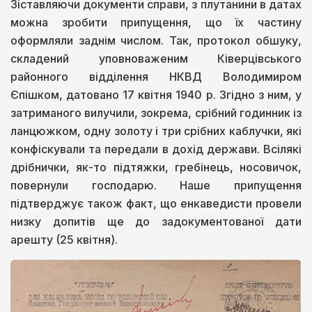
Зіставляючи документи справи, з плутанини в датах
можна зробити припущення, що їх частину
оформляли заднім числом. Так, протокол обшуку,
складений уповноваженим Ківерцівського
районного відділення НКВД Володимиром
Єпішком, датовано 17 квітня 1940 р. Згідно з ним, у
затриманого вилучили, зокрема, срібний годинник із
ланцюжком, одну золоту і три срібних каблучки, які
конфіскували та передали в дохід держави. Всілякі
дрібнички, як-то підтяжки, гребінець, носовичок,
повернули господарю. Наше припущення
підтверджує також факт, що енкаведисти провели
низку допитів ще до задокументованої дати
арешту (25 квітня).