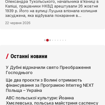
Олександра Тухольського, начальника в’язниці в
Каліші, працівники НКВД арештували 26 жовтня
1939 р. Його на вулиці Луцька впізнала колишня
засуджена, яка відбувала покарання в
очолюваному Тухольським пенітенціарному
22 червня 2026
закладі.
Останні новини
У Дубні відзначили свято Преображення
Господнього
Ще два проєкти з Волині отримають
фінансування за Програмою Interreg NEXT
Польща – Україна
АВС польської культури: Йоанна
Хмєлевська, польська майстриня саспенсу