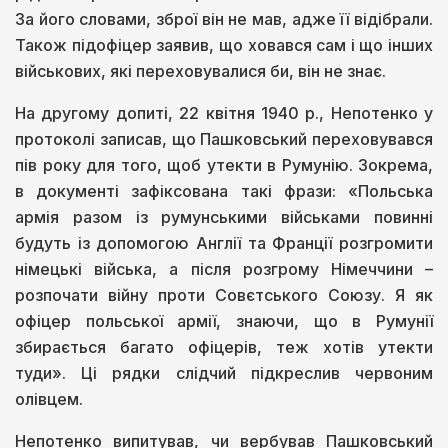
За його словами, зброї він не мав, адже її відібрали.
Також підофіцер заявив, що ховався сам і що інших
військових, які переховувалися би, він не знає.
На другому допиті, 22 квітня 1940 р., Непотенко у
протоколі записав, що Пашковський переховувався
пів року для того, щоб утекти в Румунію. Зокрема,
в документі зафіксована такі фрази: «Польська
армія разом із румунськими військами повинні
будуть із допомогою Англії та Франції розгромити
німецькі війська, а після розгрому Німеччини –
розпочати війну проти Совєтського Союзу. Я як
офіцер польської армії, знаючи, що в Румунії
збирається багато офіцерів, теж хотів утекти
туди». Ці рядки слідчий підкреслив червоним
олівцем.
Непотенко випитував, чи вербував Пашковський