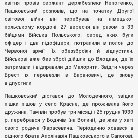
квітня провів сержант держбезпеки Непотенко,
Пашковський розповів, що на початку Другої
світової війни він перебував на німецько-
польському кордоні. 27 вересня він разом із 33
бійцями Війська Польського, серед яких були
офіцер і два підофіцери, потрапили в полон до
Червоної армії. Їх обеззброїли й відпустили.
Військові вже без зброї дійшли до Влодави, де їх
затримали і відправили до Малорити. Звідти через
Брест їх перевезли в Барановичі, де знову
відпустили.
Пашковський дістався до Молодечного, звідки
пішки пішов у село Красне, де проживала його
дружина. Там він пробув три місяці і 25 грудня 1939
р. перебрався у Бодячів (на Волині), де жив у хаті
свого родича Фарасевича. Періодично ховався в
рідного брата Аполінарія Пашковського в Сапогові.