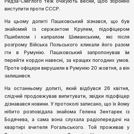
Ридза-Сміглого теж очікують весни, щоб збройно
виступити проти СССР.
На цьому допиті Пашковський зізнався, що був
знайомий із сержантом Крулем, підофіцером
Пшибилом і капралом Шиманським, які після
розгрому Війська Польського кликали його разом
іти в Румунію. Пашковський запропонував їм
перейти кордон навесні, за кращих погодних умов.
Проте офіцери вирушили в Румунію 20 жовтня, а він
залишився.
На останньому допиті, який відбувся 26 квітня,
слідчий продовжував випитувати, звідки підофіцер
дізнавався новини. У протоколі записано, що їх йому
нібито розповідала знайома Гелена Зентарек із
Бодячева, а сама вона слухала радіопередачі на
квартирі вчителя Рогальського. Той проживав у