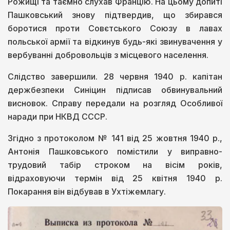
Рожищі та таємно слухав Францію. На цьому допиті
Пашковський знову підтвердив, що збирався
боротися проти Совєтського Союзу в лавах
польської армії та відкинув будь-які звинувачення у
вербуванні добровольців з місцевого населення.
Слідство завершили. 28 червня 1940 р. капітан
держбезпеки Синіцин підписав обвинувальний
висновок. Справу передали на розгляд Особливої
наради при НКВД СССР.
Згідно з протоколом № 141 від 25 жовтня 1940 р.,
Антонія Пашковського помістили у виправно-
трудовий табір строком на вісім років,
відраховуючи термін від 25 квітня 1940 р.
Покарання він відбував в Ухтіжемлагу.