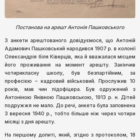
Постанова на арешт Антонія Пашковського
З анкети арештованого довідуємося, що Антоній
Адамович Пашковський народився 1907 р. в колонії
Олександрія біля Ківерців, яка й вважалася місцем
його проживання на момент арешту. Закінчив
чотирикласну школу, був безпартійним, за
професією – кадровий військовий. Прослужив 10
років, мав чин підофіцера. Був одружений з
Антоніною Янівною Пашковською, 1913 р. н. Дітей
подружжя не мало. До речі, анкета була заповнена
3 вересня 1940 р., тобто більше ніж через чотири
місяці з дня арешту.
На першому допиті, який, згідно з протоколом, 18