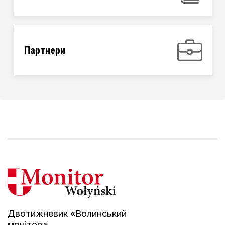
Партнери
Двотижневик «Волинський
монітор»