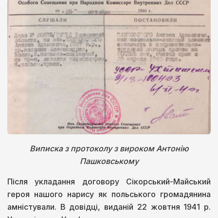
Виписка з протоколу з вироком Антонію
Пашковському
Після укладання договору Сікорський-Майський
героя нашого нарису як польського громадянина
амністували. В довідці, виданій 22 жовтня 1941 р.