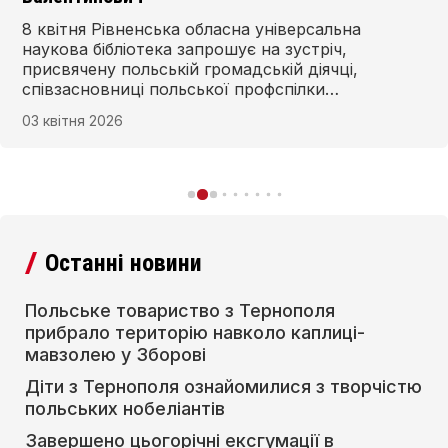
8 квітня Рівненська обласна універсальна
наукова бібліотека запрошує на зустріч,
присвячену польській громадській діячці,
співзасновниці польської профспілки
«Солідарність» Анні Валентинович.
03 квітня 2026
Останні новини
Польське товариство з Тернополя
прибрало територію навколо каплиці-
мавзолею у Зборові
Діти з Тернополя ознайомилися з творчістю
польських нобеліантів
Завершено цьогорічні ексгумації в