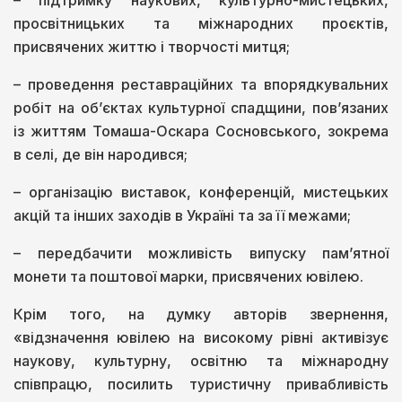
– підтримку наукових, культурно-мистецьких,
просвітницьких та міжнародних проєктів,
присвячених життю і творчості митця;
– проведення реставраційних та впорядкувальних
робіт на об’єктах культурної спадщини, пов’язаних
із життям Томаша-Оскара Сосновського, зокрема
в селі, де він народився;
– організацію виставок, конференцій, мистецьких
акцій та інших заходів в Україні та за її межами;
– передбачити можливість випуску пам’ятної
монети та поштової марки, присвячених ювілею.
Крім того, на думку авторів звернення,
«відзначення ювілею на високому рівні активізує
наукову, культурну, освітню та міжнародну
співпрацю, посилить туристичну привабливість