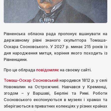
Рівненська обласна рада пропонує вшанувати на
державному рівні знаного скульптора Томаша-
Оскара Сосновського. У 2027 р. минає 215 років із
дня народження митця, коріння якого походить із
Рівненщини.
Про це облрада
повідомляє
на своєму сайті.
Томаш-Оскар Сосновський
народився 1812 р. у селі
Новомалин на Острожчині. Навчався у Кременці,
згодом – у Варшаві, Берліні та Римі. Роботи
Сосновського експонуються в музеях і храмах та
зберігаються в приватних колекціях у різних країнах