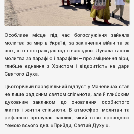
Особливе місце під час богослужіння зайняла
молитва за мир в Україні, за закінчення війни та за
всіх, хто постраждав від її наслідків. Лунала також
молитва за парафію і парафіян – про зміцнення віри,
глибше єднання з Христом і відкритість на дари
Святого Духа.
Цьогорічний парафіяльний відпуст у Маневичах став
не лише радісним святом спільноти, але й глибоким
духовним закликом до оновлення особистого
життя і життя спільноти. В атмосфері молитви та
рефлексії пролунав заклик, який став провідною
темою всього дня: «Прийди, Святий Духу!».