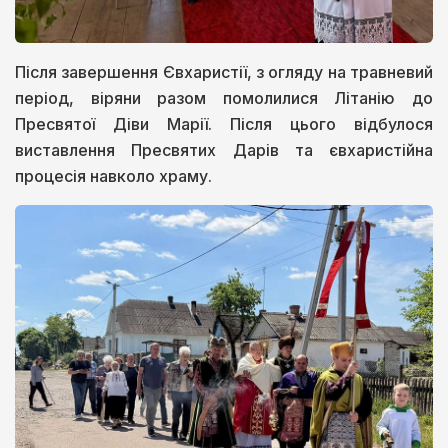
Після завершення Євхаристії, з огляду на травневий
період, віряни разом помолилися Літанію до
Пресвятої Діви Марії. Після цього відбулося
виставлення Пресвятих Дарів та євхаристійна
процесія навколо храму.