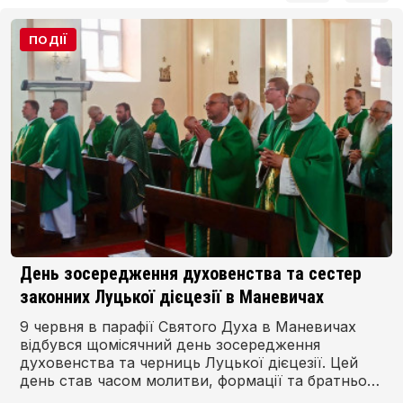
ПОДІЇ
День зосередження духовенства та сестер
законних Луцької дієцезії в Маневичах
9 червня в парафії Святого Духа в Маневичах
відбувся щомісячний день зосередження
духовенства та черниць Луцької дієцезії. Цей
день став часом молитви, формації та братньої
зустрічі священників і богопосвячених осіб