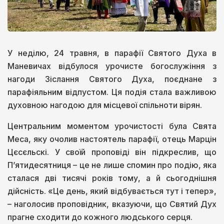
У неділю, 24 травня, в парафії Святого Духа в
Маневичах відбулося урочисте богослужіння з
нагоди Зіслання Святого Духа, поєднане з
парафіяльним відпустом. Ця подія стала важливою
духовною нагодою для місцевої спільноти вірян.
Центральним моментом урочистості була Свята
Меса, яку очолив настоятель парафії, отець Марцін
Цєсєльскі. У своїй проповіді він підкреслив, що
П’ятидесятниця – це не лише спомин про подію, яка
сталася дві тисячі років тому, а й сьогоднішня
дійсність. «Це день, який відбувається тут і тепер»,
– наголосив проповідник, вказуючи, що Святий Дух
прагне сходити до кожного людського серця.