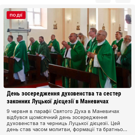
ПОДІЇ
День зосередження духовенства та сестер
законних Луцької дієцезії в Маневичах
9 червня в парафії Святого Духа в Маневичах
відбувся щомісячний день зосередження
духовенства та черниць Луцької дієцезії. Цей
день став часом молитви, формації та братньої