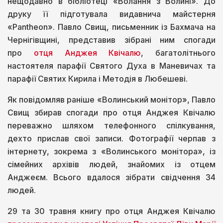
нещодавно в бібліотеці «Волання з Волині». До
друку її підготувала видавнича майстерня
«Pantheon». Павло Свищ, письменник із Бахмача на
Чернігівщині, представив зібрані ним спогади
про
отця Анджея Квічалю
, багатолітнього
настоятеля парафії Святого Духа в Маневичах та
парафії Святих Кирила і Методія в Любешеві.
Як повідомляв раніше «Волинський монітор», Павло
Свищ збирав спогади про отця Анджея Квічалю
переважно шляхом телефонного спілкування,
дехто прислав свої записи. Фотографії черпав з
інтернету, зокрема з «Волинського монітора», із
сімейних архівів людей, знайомих із отцем
Анджеєм. Всього вдалося зібрати свідчення 34
людей.
29 та 30 травня книгу про отця Анджея Квічалю