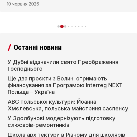
зустрічі священників і богопосвячених осіб
10 червня 2026
дієцезії.
Останні новини
У Дубні відзначили свято Преображення
Господнього
Ще два проєкти з Волині отримають
фінансування за Програмою Interreg NEXT
Польща – Україна
АВС польської культури: Йоанна
Хмєлевська, польська майстриня саспенсу
У Здолбунові модернізують підготовку
слюсарів-ремонтників
Школа архітектури в Рівному для школярів