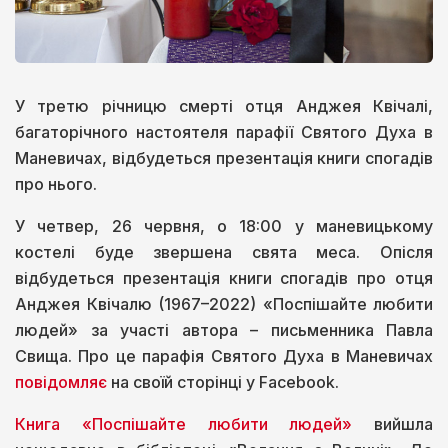
У третю річницю смерті отця Анджея Квічалі,
багаторічного настоятеля парафії Святого Духа в
Маневичах, відбудеться презентація книги спогадів
про нього.
У четвер, 26 червня, о 18:00 у маневицькому
костелі буде звершена свята меса. Опісля
відбудеться презентація книги спогадів про отця
Анджея Квічалю (1967–2022) «Поспішайте любити
людей» за участі автора – письменника Павла
Свища. Про це парафія Святого Духа в Маневичах
повідомляє
на своїй сторінці у Facebook.
Книга «Поспішайте любити людей»
вийшла