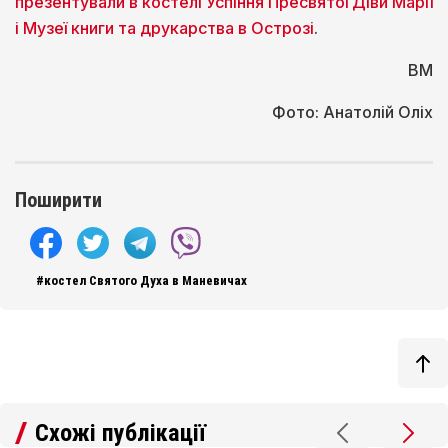
презентували в костелі Успіння Пресвятої Діви Марії
і Музеї книги та друкарства в Острозі
.
ВМ
Фото: Анатолій Оліх
Поширити
#костел Святого Духа в Маневичах
Схожі публікації