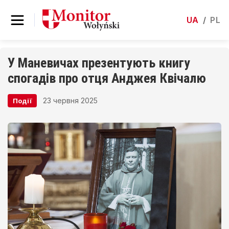
UA
/
PL
У Маневичах презентують книгу
спогадів про отця Анджея Квічалю
23 червня 2025
Події