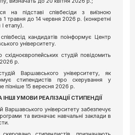
пу, визначать до 20 квітня 2026 р.;
ся на підставі співбесіди з виїзною
з 1 травня до 14 червня 2026 р. (конкретні
 І етапу).
 співбесід кандидатів поінформує Центр
ського університету.
р східноєвропейських студій повідомить
2026 р.
тудій Варшавського університету, як
рмує стипендистів про скерування у
е пізніше 15 вересня 2026 р.
А ІНШІ УМОВИ РЕАЛІЗАЦІЇ СТИПЕНДІЇ
ій Варшавського університету забезпечує
рограми та визначає навчальні заклади в
сти.
 скеровано стипендистів, призначають