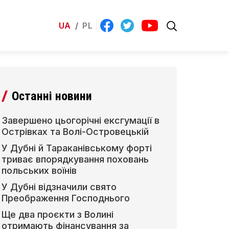
UA
/
PL
Останні новини
Завершено цьогорічні ексгумації в
Острівках та Волі-Островецькій
У Дубні й Тараканівському форті
триває впорядкування поховань
польських воїнів
У Дубні відзначили свято
Преображення Господнього
Ще два проєкти з Волині
отримають фінансування за