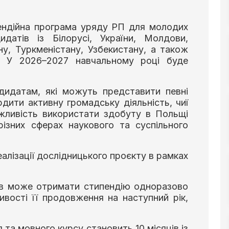
пендійна програма уряду РП для молодих
идатів із Білорусі, України, Молдови,
ну, Туркменістану, Узбекистану, а також
ії. У 2026–2027 навчальному році буде
.
дидатам, які можуть представити певні
рдити активну громадську діяльність, чиї
жливість використати здобуту в Польщі
 різних сферах наукового та суспільного
алізації дослідницького проєкту в рамках
тів може отримати стипендію одноразово
ивості її продовження на наступний рік,
 та мовного курсу становить 10 місяців із