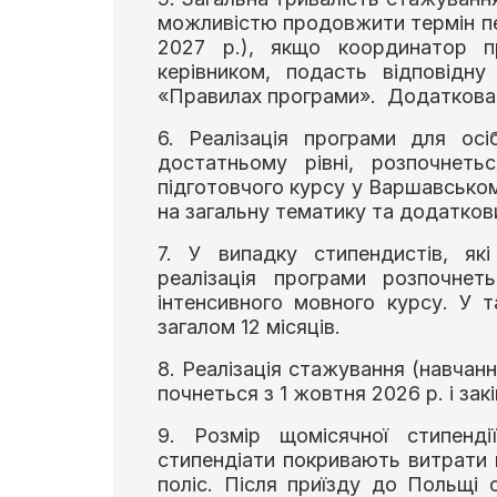
можливістю продовжити термін пе
2027 р.), якщо координатор п
керівником, подасть відповідну
«Правилах програми». Додаткова с
6. Реалізація програми для ос
достатньому рівні, розпочнеть
підготовчого курсу у Варшавськом
на загальну тематику та додатков
7. У випадку стипендистів, як
реалізація програми розпочнет
інтенсивного мовного курсу. У 
загалом 12 місяців.
8. Реалізація стажування (навчан
почнеться з 1 жовтня 2026 р. і зак
9. Розмір щомісячної стипенд
стипендіати покривають витрати 
поліс. Після приїзду до Польщі 