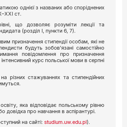
матикою однієї з названих або споріднених
X–XXI ст.
івні, що дозволяє розуміти лекції та
дидата (розділ І, пункти 6, 7).
вим призначення стипендії особам, які не
пендисти будуть зобов’язані самостійно
имання повідомлення про призначення
інтенсивний курс польської мови в серпні
 на різних стажуваннях та стипендійних
имуться.
освіту, яка відповідає польському рівню
бо довідка про навчання в аспірантурі.
ступний на сайті:
studium.uw.edu.pl
).