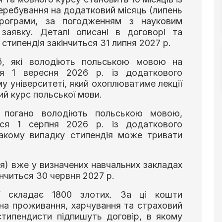
ребування на додатковий місяць (липень
рограми, за погодженням з науковим
 заявку. Деталі описані в договорі та
типендія закінчиться 31 липня 2027 р.
іб, які володіють польською мовою на
ся 1 вересня 2026 р. із додаткового
у університеті, який охоплюватиме лекції
ий курс польської мови.
і погано володіють польською мовою,
ься 1 серпня 2026 р. із додаткового
такому випадку стипендія може тривати
ня) вже у визначених навчальних закладах
інчиться 30 червня 2027 р.
ії складає 1800 злотих. За ці кошти
на проживання, харчування та страховий
стипендисти підпишуть договір, в якому