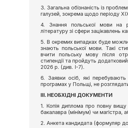
3. Загальна обізнаність із пробле
галузей, зокрема щодо періоду XI
4. Знання польської мови на р
літературу зі сфери зацікавлень кан
5. В окремих випадках буде можли
знають польської мови. Такі сти
вчити польську мову після отр
стипендії та пройдуть додатковий 
2026 р. (див. І-7).
6. Заявки осіб, які перебувають
програмах у Польщі, не розглядат
ІІІ. НЕОБХІДНІ ДОКУМЕНТИ
1. Копія диплома про повну вищу 
бакалавра (мінімум) чи магістра, а
2. Анкета кандидата (формуляр до