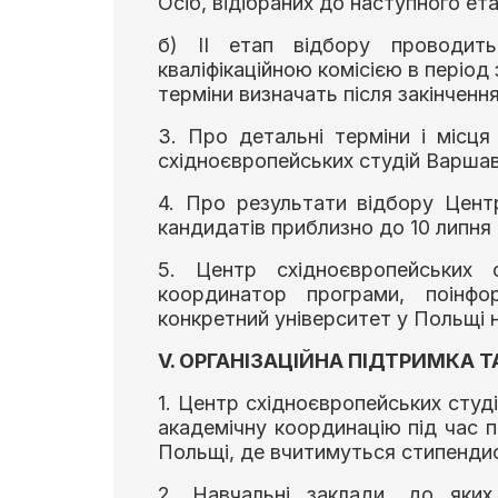
Осіб, відібраних до наступного ета
б) ІІ етап відбору проводить
кваліфікаційною комісією в період 
терміни визначать після закінчення
3. Про детальні терміни і місця
східноєвропейських студій Варшав
4. Про результати відбору Цент
кандидатів приблизно до 10 липня 
5. Центр східноєвропейських с
координатор програми, поінфо
конкретний університет у Польщі н
V. ОРГАНІЗАЦІЙНА ПІДТРИМКА Т
1. Центр східноєвропейських студ
академічну координацію під час п
Польщі, де вчитимуться стипенди
2. Навчальні заклади, до яких