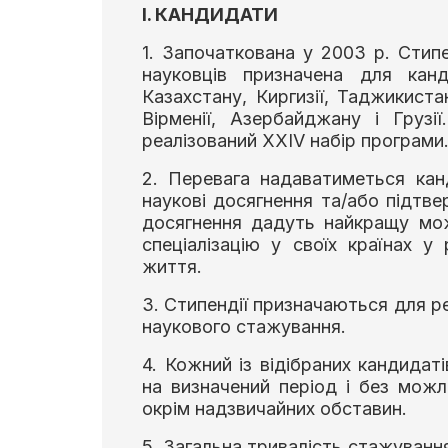
І. КАНДИДАТИ
1. Започаткована у 2003 р. Сти
науковців призначена для канд
Казахстану, Киргизії, Таджикиста
Вірменії, Азербайджану і Груз
реалізований XXIV набір програми
2. Перевага надаватиметься кан
наукові досягнення та/або підтве
досягнення дадуть найкращу мо
спеціалізацію у своїх країнах у
життя.
3. Стипендії призначаються для ре
наукового стажування.
4. Кожний із відібраних кандида
на визначений період і без можл
окрім надзвичайних обставин.
5. Загальна тривалість стажування