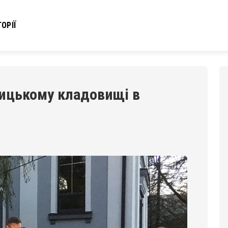
ОРІЇ
лицькому кладовищі в