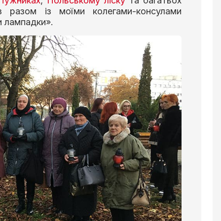
Пужниках
,
Польському ліску
та багатьох
з разом із моїми колегами-консулами
 лампадки».