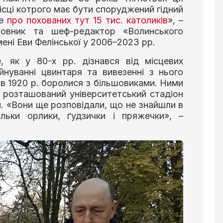
ісці котрого має бути споруджений гідний
ме
про похованих тут 15 тис. католиків
», –
новник та шеф-редактор «Волинського
мені Еви Фелінської у 2006–2023 рр.
, як у 80-х рр. дізнався від місцевих
йнуванні цвинтаря та вивезенні з нього
і в 1920 р. боролися з більшовиками. Ними
і розташований університетський стадіон
. «Вони ще розповідали, що не знайшли в
ільки орлики, ґудзички і пряжечки», –