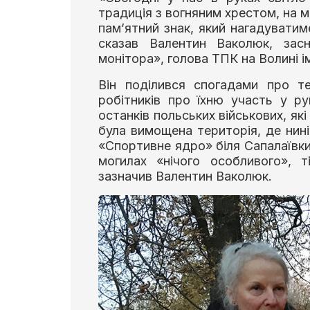
традиція з вогняним хрестом, на м
пам’ятний знак, який нагадувати
сказав Валентин Ваколюк, зас
монітора», голова ТПК на Волині і
Він поділився спогадами про те
робітників про їхню участь у ру
останків польських військових, як
була вимощена територія, де нин
«Спортивне ядро» біля Сапалаївки
могилах «нічого особливого», т
зазначив Валентин Ваколюк.