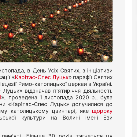
стопада, в День Усіх Святих, з ініціативи
ації «
Карітас-Спес Луцьк
» парафії Святих
єцезії Римо-католицької церкви в Україні.
 Луцьк» відзначав п’ятиріччя діяльності.
і
», проведена 1 листопада 2020 р., була
ени «Карітас-Спес Луцьк» долучилися до
ому католицькому цвинтарі, яке
щороку
ської культури на Волині імені Еви
 пам’яті. Більше 30 років тягнеться ця