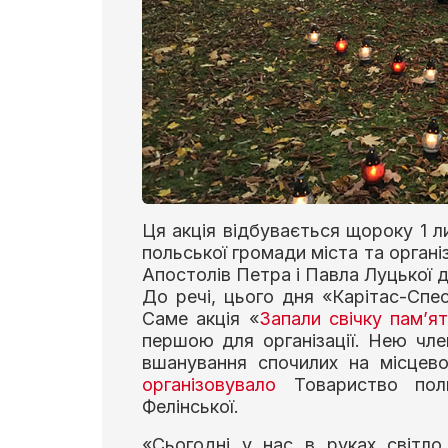
Ця акція відбувається щороку 1 ли
польської громади міста та організ
Апостолів Петра і Павла Луцької ді
До речі, цього дня «Карітас-Спес
Саме акція «
Запали свічку пам’ят
першою для організації. Нею чл
вшанування спочилих на місцев
організовувало
Товариство поль
Фелінської.
«Сьогодні у нас в руках світло