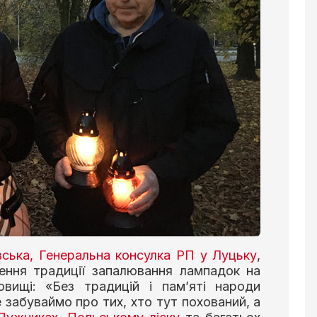
ська, Генеральна консулка РП у Луцьку
,
ення традиції запалювання лампадок на
вищі: «Без традицій і пам’яті народи
е забуваймо про тих, хто тут похований, а