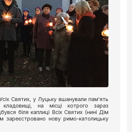
Усіх Святих, у Луцьку вшанували пам’ять
 кладовищі, на місці котрого зараз
бувся біля каплиці Всіх Святих (нині Дім
лом зареєстровано нову римо-католицьку