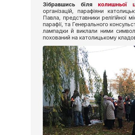
Зібравшись біля
колишньої ц
організацій, парафіяни католиц
Павла, представники релігійної мі
парафії, та Генерального консуль
лампадки й виклали ними символі
похований на католицькому кладов