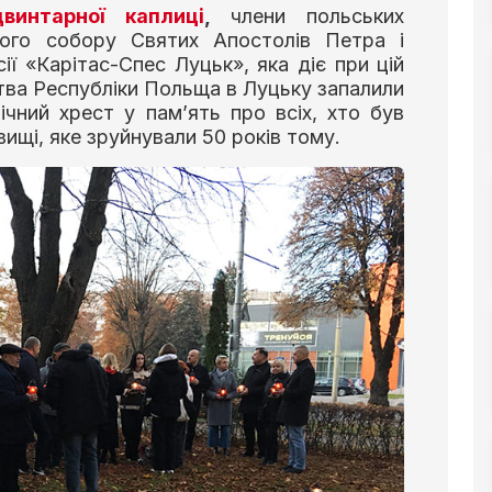
винтарної каплиці
,
члени польських
ького собору Святих Апостолів Петра і
сії «Карітас-Спес Луцьк», яка діє при цій
ства Республіки Польща в Луцьку запалили
чний хрест у пам’ять про всіх, хто був
ищі, яке зруйнували 50 років тому.