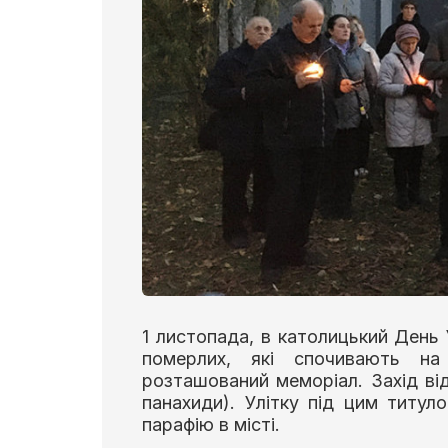
1 листопада, в католицький День 
померлих, які спочивають на
розташований меморіал. Захід від
панахиди). Улітку під цим титу
парафію в місті.