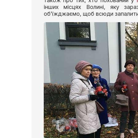
також про тих, хто похований у
інших місцях Волині, яку зара
об’їжджаємо, щоб всюди запалити