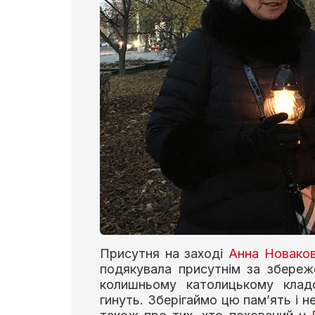
Присутня на заході
Анна Новаков
подякувала присутнім за збереж
колишньому католицькому кладо
гинуть. Зберігаймо цю пам’ять і н