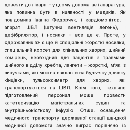
довезти до лікарні – у цьому допомагає і апаратура,
яка повинна бути в наявності у медиків. Як
повідомила Іванна Федорчук, і кардіомонітор, і
апарат ШВЛ (штучна вентиляція легень), і
дефібрилятор, і носилки – все це є. Проте, у
«державників» є ще й спеціальні жорсткі носилки,
спеціальний корсет для спінальних хворих, шийний
комірець, необхідний для пацієнтів з травмами
шийного відділу хребта, лангети – жорсткі, м’які з
липучками, які можна накласти на будь-яку ділянку
кінцівки, пульсоксиметр для хворих, які
транспортуються на ШВЛ. Крім того, технічно
підготовлений персонал може провести
катетеризацію магістральних судин та
внутрішньокісткову інфузію. Отже, оснащення
медичного транспорту державної станції швидкої
медичної допомоги значно виграє порівняно із