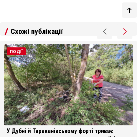
Схожі публікації
ПОДІЇ
У Дубні й Тараканівському форті триває