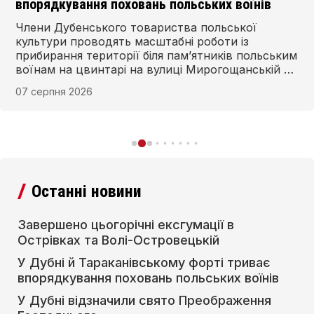
впорядкування поховань польських воїнів
Члени Дубенського товариства польської
культури проводять масштабні роботи із
прибирання території біля пам’ятників польським
воїнам на цвинтарі на вулиці Мирогощанській у
Дубні та в Тараканівському форті.
07 серпня 2026
Останні новини
Завершено цьогорічні ексгумації в
Острівках та Волі-Островецькій
У Дубні й Тараканівському форті триває
впорядкування поховань польських воїнів
У Дубні відзначили свято Преображення