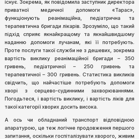
існує. Зокрема, як повідомила заступник директора
приватної медичної допомоги «Тарас»,
функціонують реанімаційна, педіатрична та
терапевтична бригади лікарів. Зрозуміло, що такий
підхід сприяє якнайкращому та якнайшвидшому
наданню допомоги лучанам, які її потребують.
Проте послуги такої служби не з дешевих, зокрема
вартість виклику реанімаційної бригади – 350
гривень, педіатричної – 250 гривень та
терапевтичної – 300 гривень. Статистика викликів
свідчить, що найчастіше потребують допомоги
хворі з серцево-судинними захворюваннями.
Погодьтеся, і вартість виклику, і вартість ліків для
такої категорії хворих досить висока.
А ось чи обладнаний транспорт відповідною
апаратурою, це теж логічне продовження першого
запитання, оскільки госпіталізувати хворого, живим