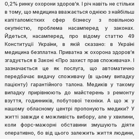
0,2% ринку охорони здоров’я. І річ навіть не стільки
в тому, що медицина вважається однією з найбільш
капіталомістких сфер бізнесу з повільною
окупністю, проблема насамперед у законах.
Йдеться, насамперед, про відому статтю 49
Конституції України, в якій сказано: в Україні
медицина безплатна. Приватна ж охорона здоров’я
згадується в Законі «Про захист прав споживача». І
зазначається це як послуга, що автоматично
передбачає видачу споживачу (в цьому випадку
пацієнту) гарантійного талона. Медиків у такому
випадку прирівнюють до майстерень з ремонту
взуття, годинників, побутової техніки. А що ж у
нашому обласному центрі пропонують медики? У
житті завжди є можливість вибору, але у хвилини,
коли форс-мажорні обставини змушують діяти
оперативно, бо від цього залежить життя людини,