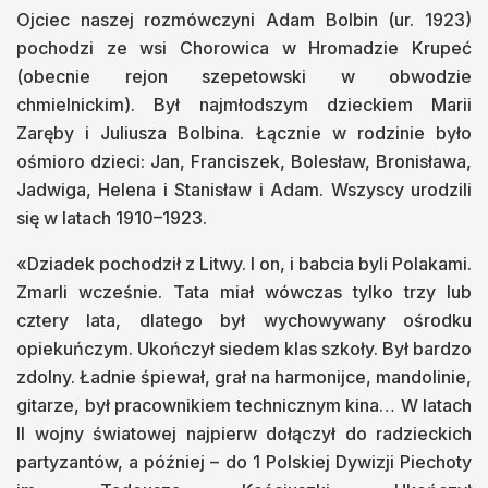
Ojciec naszej rozmówczyni Adam Bolbin (ur. 1923)
pochodzi ze wsi Chorowica w Hromadzie Krupeć
(obecnie rejon szepetowski w obwodzie
chmielnickim). Był najmłodszym dzieckiem Marii
Zaręby i Juliusza Bolbina. Łącznie w rodzinie było
ośmioro dzieci: Jan, Franciszek, Bolesław, Bronisława,
Jadwiga, Helena i Stanisław i Adam. Wszyscy urodzili
się w latach 1910–1923.
«Dziadek pochodził z Litwy. I on, i babcia byli Polakami.
Zmarli wcześnie. Tata miał wówczas tylko trzy lub
cztery lata, dlatego był wychowywany ośrodku
opiekuńczym. Ukończył siedem klas szkoły. Był bardzo
zdolny. Ładnie śpiewał, grał na harmonijce, mandolinie,
gitarze, był pracownikiem technicznym kina… W latach
II wojny światowej najpierw dołączył do radzieckich
partyzantów, a później – do 1 Polskiej Dywizji Piechoty