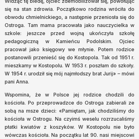
Widząc tę biedę, ojciec zdemobilizował się, powołując
się na stan zdrowia. Początkowo rodzina wróciła do
obwodu chmielnickiego, a następnie przeniosła się do
Ostroga. Tam mama pracowała jako nauczycielka w
szkole: jeszcze przed wojną ukończyła szkołę
pedagogiczną w Kamieńcu Podolskim. Ojciec
pracował jako księgowy we młynie. Potem rodzice
postanowili przenieść się do Kostopola. Tak od 1951 r.
mieszkamy w Kostopolu. W 1953 r. poszłam do szkoły.
W 1954 r. urodził się mój najmłodszy brat Jurij» – mówi
pani Anna.
Wspomina, że w Polsce jej rodzice chodzili do
kościoła. Po przeprowadzce do Ostroga zabierali ze
sobą na msze dzieci: «Pamiętam, jak chodziliśmy do
kościoła w Ostrogu. Na czyimś weselu rozrzucaliśmy
płatki kwiatów z koszyków. W Kostopolu nie było
wówczas kościoła. Na początku lat 90. nasi miejscowi