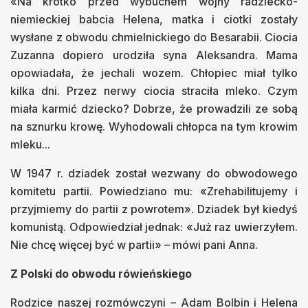
«Na krótko przed wybuchem wojny radziecko-
niemieckiej babcia Helena, matka i ciotki zostały
wysłane z obwodu chmielnickiego do Besarabii. Ciocia
Zuzanna dopiero urodziła syna Aleksandra. Mama
opowiadała, że jechali wozem. Chłopiec miał tylko
kilka dni. Przez nerwy ciocia straciła mleko. Czym
miała karmić dziecko? Dobrze, że prowadzili ze sobą
na sznurku krowę. Wyhodowali chłopca na tym krowim
mleku...
W 1947 r. dziadek został wezwany do obwodowego
komitetu partii. Powiedziano mu: «Zrehabilitujemy i
przyjmiemy do partii z powrotem». Dziadek był kiedyś
komunistą. Odpowiedział jednak: «Już raz uwierzyłem.
Nie chcę więcej być w partii» – mówi pani Anna.
Z Polski do obwodu rówieńskiego
Rodzice naszej rozmówczyni – Adam Bolbin i Helena