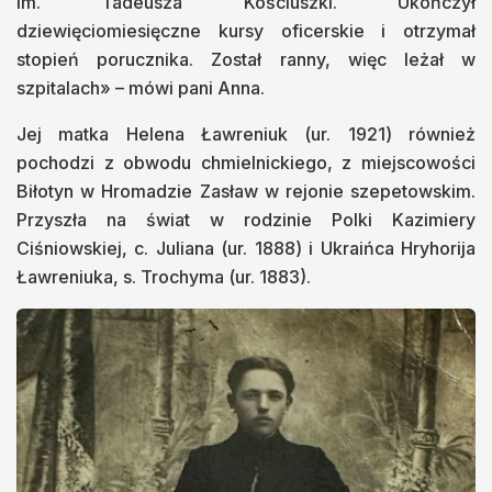
im. Tadeusza Kościuszki. Ukończył
dziewięciomiesięczne kursy oficerskie i otrzymał
stopień porucznika. Został ranny, więc leżał w
szpitalach» – mówi pani Anna.
Jej matka Helena Ławreniuk (ur. 1921) również
pochodzi z obwodu chmielnickiego, z miejscowości
Biłotyn w Hromadzie Zasław w rejonie szepetowskim.
Przyszła na świat w rodzinie Polki Kazimiery
Ciśniowskiej, c. Juliana (ur. 1888) i Ukraińca Hryhorija
Ławreniuka, s. Trochyma (ur. 1883).