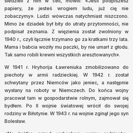
siedzieli z nim w celi, mówili: «Jeśli podpiszesz
papiery, że jesteś wrogiem ludu, już cię nie
zobaczymy». Ludzi wówczas natychmiast niszczono.
Mimo że dziadek był bity do utraty przytomności, nie
podpisał zeznania. Z więzienia został zwolniony w
1940 r., czyli łącznie trzymano go za kratkami trzy lata.
Mama i babcia woziły mu paczki, by nie umarł z głodu.
Tak samo robili krewni wszystkich aresztowanych».
W 1941 r. Hryhorija Ławreniuka zmobilizowano do
piechoty w armii radzieckiej. W 1942 r. został
schwytany przez Niemców jako jeniec, a następnie
wysłany na roboty w Niemczech. Do końca wojny
pracował tam w gospodarstwie rolnym, zajmował się
bydłem. Po II wojnie światowej wrócił do swojej
rodziny w Biłotynie. W 1943 r. na wojnie zginął jego syn
Bolesław.