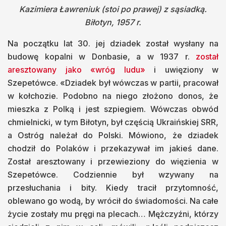
Kazimiera Ławreniuk (stoi po prawej) z sąsiadką.
Biłotyn, 1957 r.
Na początku lat 30. jej dziadek został wysłany na
budowę kopalni w Donbasie, a w 1937 r.
został
aresztowany jako «wróg ludu»
i uwięziony w
Szepetówce. «Dziadek był wówczas w partii, pracował
w kołchozie. Podobno na niego złożono donos, że
mieszka z Polką i jest szpiegiem. Wówczas obwód
chmielnicki, w tym Biłotyn, był częścią Ukraińskiej SRR,
a Ostróg należał do Polski. Mówiono, że dziadek
chodził do Polaków i przekazywał im jakieś dane.
Został aresztowany i przewieziony do więzienia w
Szepetówce. Codziennie był wzywany na
przesłuchania i bity. Kiedy tracił przytomność,
oblewano go wodą, by wrócił do świadomości. Na całe
życie zostały mu pręgi na plecach… Mężczyźni, którzy