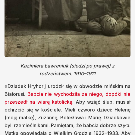
Kazimiera Ławreniuk (siedzi po prawej) z
rodzeństwem. 1910–1911
«Dziadek Hryhorij urodził się w obwodzie mińskim na
Białorusi.
Babcia nie wychodziła za niego, dopóki nie
przeszedł na wiarę katolicką
. Aby wziąć ślub, musiał
ochrzcić się w kościele. Mieli czworo dzieci: Helenę
(moją matkę), Zuzannę, Bolesława i Marię. Dziadkowie
byli rzemieślnikami. Pamiętam, że babcia dobrze szyła.
Matka opowiadała o Wielkim Głodzie 1932–1933. Aby