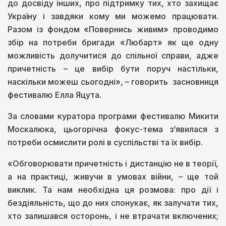
до досвіду інших, про підтримку тих, хто захищає
Україну і завдяки кому ми можемо працювати.
Разом із фондом «Повернись живим» проводимо
збір на потреби бригади «Любарт» як ще одну
можливість долучитися до спільної справи, адже
причетність – це вибір бути поруч настільки,
наскільки можеш сьогодні», – говорить засновниця
фестивалю Елла Яцута.
За словами куратора програми фестивалю Микити
Москалюка, цьогорічна фокус-тема з’явилася з
потреби осмислити ролі в суспільстві та їх вибір.
«Обговорювати причетність і дистанцію не в теорії,
а на практиці, живучи в умовах війни, – ще той
виклик. Та нам необхідна ця розмова: про дії і
бездіяльність, що до них спонукає, як залучати тих,
хто залишався осторонь, і не втрачати включених;