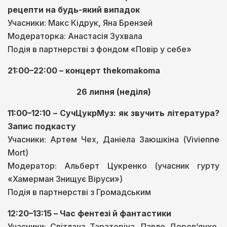
рецепти на будь-який випадок
Учасники: Макс Кідрук, Яна Брензей
Модераторка: Анастасія Зухвала
Подія в партнерстві з фондом «Повір у себе»
21:00–22:00 – концерт thekomakoma
26 липня (неділя)
11:00–12:10 – СучЦукрМуз: як звучить література?
Запис подкасту
Учасники: Артем Чех, Даніела Заюшкіна (Vivienne
Mort)
Модератор: Альберт Цукренко (учасник гурту
«Хамерман Знищує Віруси»)
Подія в партнерстві з Громадським
12:20–13:15 – Час фентезі й фантастики
Учасники: Світлана Тараторіна, Павло Деревʼянко,