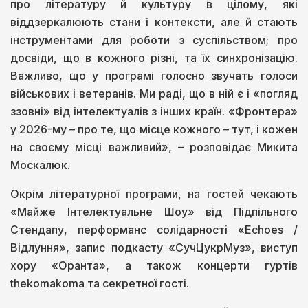
про літературу й культуру в цілому, які
віддзеркалюють стани і контексти, але й стають
інструментами для роботи з суспільством; про
досвіди, що в кожного різні, та їх синхронізацію.
Важливо, що у програмі голосно звучать голоси
військових і ветеранів. Ми раді, що в ній є і «погляд
ззовні» від інтелектуалів з інших країн. «Фронтера»
у 2026-му – про те, що місце кожного – тут, і кожен
на своєму місці важливий», – розповідає Микита
Москалюк.
Окрім літературної програми, на гостей чекають
«Майже Інтелектуальне Шоу» від Підпільного
Стендапу, перформанс солідарності «Echoes /
Відлуння», запис подкасту «СучЦукрМуз», виступ
хору «Оранта», а також концерти гуртів
thekomakoma та секретної гості.