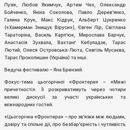
Пузік, Любов Якимчук, Артем Чех, Олександр
Бойченко, Яніна Соколова, Павло Деревʼянко,
Галина Крук, Макс Кідрук, Альберт Цукренко
(«Хамерман Знищує Віруси»), Євген Лір, Світлана
Тараторіна, Василь Карпʼюк, Мирослава Барчук,
Анастасія Зухвала, Вахтанґ Кебуладзе, Тарас
Лютий, Олеся Островська-Люта, Севгіль Мусаєва,
Тарас Прокопишин (Україна) та інші.
Ведуча фестивалю – Яна Брензей.
Фокус-тема цьогорічної «Фронтери» – «Межі
причетності». Її розкриватимуть через чотири
великі дискусії за участі українських та
міжнародних гостей.
«Цьогорічна «Фронтера» – про зв’язки між людьми,
довіру та спільні дії, про безбар’єрність і чутливість