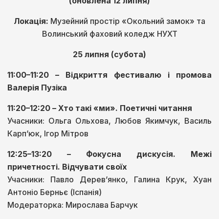
(оновлена 12 липня)
Локація:
Музейний простір «Окольний замок» та
Волинський фаховий коледж НУХТ
25 липня (субота)
11:00–11:20 – Відкриття фестивалю і промова
Валерія Пузіка
11:20–12:20 – Хто такі «ми». Поетичні читання
Учасники: Ольга Ольхова, Любов Якимчук, Василь
Карпʼюк, Ігор Мітров
12:25–13:20 – Фокусна дискусія. Межі
причетності. Відчувати своїх
Учасники: Павло Деревʼянко, Галина Крук, Хуан
Антоніо Берньє (Іспанія)
Модераторка: Мирослава Барчук