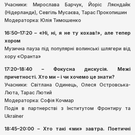
Учасники: Мирослава Барчук, Йоріс Ляєндайк
(Нідерланди), Севгіль Мусаєва, Тарас Прокопишин
Модераторка: Юлія Тимошенко
16:50–17:20 – «Ні, ні, я не ту кохав!», але тепер
хором
Музична пауза під популярні волинські шлягери від
хору «Оранта»
17:20–18:40 – Фокусна дискусія. Межі
причетності. Хто ми – і чи хочемо це знати?
Учасники: Світлана Одинець, Олеся Островська-
Люта, Тарас Лютий
Модераторка: Софія Кочмар
Подія в партнерстві з Інститутом Фронтиру та
Ukraïner
18:45–20:00 – Хто такі «ми» завтра. Поетичні