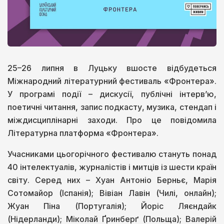
25–26 липня в Луцьку вшосте відбудеться
Міжнародний літературний фестиваль «Фронтера».
У програмі події – дискусії, публічні інтерв’ю,
поетичні читання, запис подкасту, музика, стендап і
міждисциплінарні заходи. Про це повідомила
Літературна платформа «Фронтера».
Учасниками цьогорічного фестивалю стануть понад
40 інтелектуалів, журналістів і митців із шести країн
світу. Серед них – Хуан Антоніо Берньє, Марія
Сотомайор (Іспанія); Вівіан Лавін (Чилі, онлайн);
Жуан Піна (Португалія); Йоріс Ляєндайк
(Нідерланди); Міколай Ґринберґ (Польща); Валерій