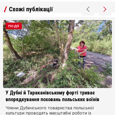
Схожі публікації
ПОДІЇ
У Дубні й Тараканівському форті триває
впорядкування поховань польських воїнів
Члени Дубенського товариства польської
культури проводять масштабні роботи із