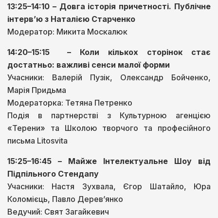
13:25–14:10 – Довга історія причетності. Публічне
інтервʼю з Наталією Старченко
Модератор: Микита Москалюк
14:20–15:15 – Коли кількох сторінок стає
достатньо: важливі сенси малої форми
Учасники: Валерій Пузік, Олександр Бойченко,
Марія Придьма
Модераторка: Тетяна Петренко
Подія в партнерстві з Культурною агенцією
«Терени» та Школою творчого та професійного
письма Litosvita
15:25–16:45 – Майже Інтелектуальне Шоу від
Підпільного Стендапу
Учасники: Настя Зухвала, Єгор Шатайло, Юра
Коломієць, Павло Дерев’янко
Ведучий: Свят Загайкевич