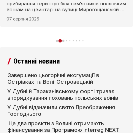
прибирання території біля пам’ятників польським
воїнам на цвинтарі на вулиці Мирогощанській у
Дубні та в Тараканівському форті.
07 серпня 2026
Останні новини
Завершено цьогорічні ексгумації в
Острівках та Волі-Островецькій
У Дубні й Тараканівському форті триває
впорядкування поховань польських воїнів
У Дубні відзначили свято Преображення
Господнього
Ще два проєкти з Волині отримають
фінансування за Програмою Interreg NEXT