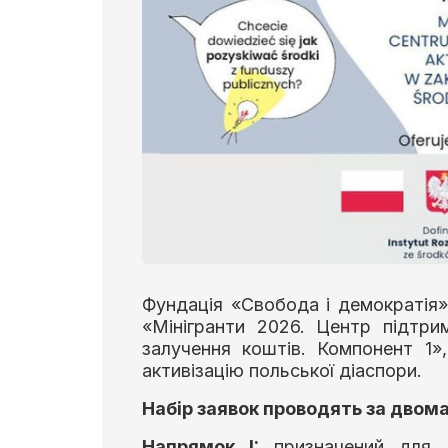
Фундація «Свобода і демократія»
«Мінігранти 2026. Центр підтр
залучення коштів. Компонент 1»
активізацію польської діаспори.
Набір заявок проводять за двом
Напрямок I:
призначений для о