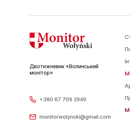
С
По
І
Двотижневик «Волинський
монітор»
М
А
П
+380 67 709 2949
Mo
monitorwolynski@gmail.com