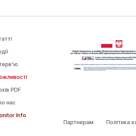
татті
дії
нтерв'ю
ожливості
рхів PDF
ро нас
nitor Info
Партнерам
Політика к