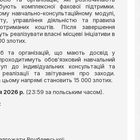
бують комплексної фахової підтримки.
ому навчально-консультаційному модулі,
ту, управління діяльністю та правила
отриманих коштів. Після завершення
ь реалізувати власні місцеві ініціативи в
00 злотих.
іб та організацій, що мають досвід у
е проходитимуть обов’язковий навчальний
п до індивідуальних консультацій та
 реалізації та звітування про заходи.
 цьому напрямі становить 15 000 злотих.
я 2026 р.
(23:59 за польським часом).
:
алгожати Врублевської: