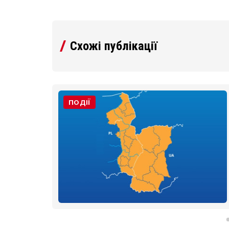
Схожі публікації
ення
ПОДІЇ
го