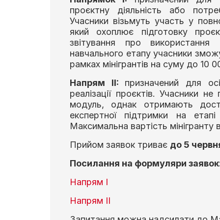
проєктну діяльність або потре
Учасники візьмуть участь у повн
який охоплює підготовку проєк
звітування про використання 
навчального етапу учасники зможут
рамках мінігрантів на суму до 10 0
Напрям II:
призначений для ос
реалізації проєктів. Учасники н
модуль, однак отримають досту
експертної підтримки на етапі
Максимальна вартість мінігранту в
Прийом заявок триває
до 5 червн
Посилання на формуляри заявок
Напрям I
Напрям II
Запитання можна надсилати до М