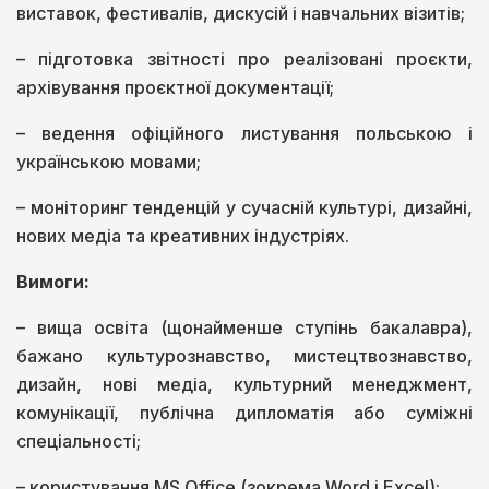
виставок, фестивалів, дискусій і навчальних візитів;
– підготовка звітності про реалізовані проєкти,
архівування проєктної документації;
– ведення офіційного листування польською і
українською мовами;
– моніторинг тенденцій у сучасній культурі, дизайні,
нових медіа та креативних індустріях.
Вимоги:
– вища освіта (щонайменше ступінь бакалавра),
бажано культурознавство, мистецтвознавство,
дизайн, нові медіа, культурний менеджмент,
комунікації, публічна дипломатія або суміжні
спеціальності;
– користування MS Office (зокрема Word і Excel);