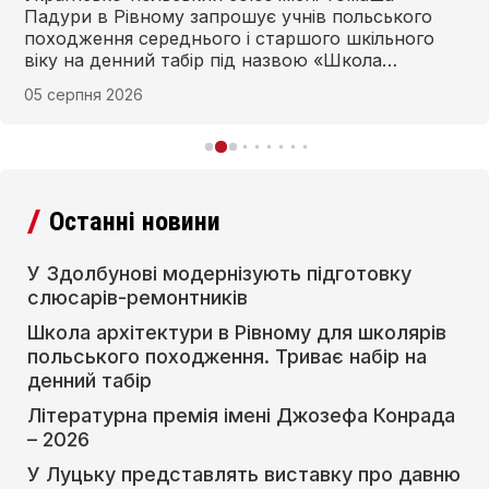
Падури в Рівному запрошує учнів польського
походження середнього і старшого шкільного
віку на денний табір під назвою «Школа
архітектури. Пам’ятки паркової архітектури
05 серпня 2026
Волині». Реалізація проєкту відбувається за
фінансової підтримки Інституту розвитку
польської мови.
Останні новини
У Здолбунові модернізують підготовку
слюсарів-ремонтників
Школа архітектури в Рівному для школярів
польського походження. Триває набір на
денний табір
Літературна премія імені Джозефа Конрада
– 2026
У Луцьку представлять виставку про давню