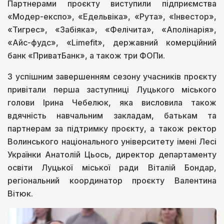
Партнерами проєкту виступили підприємства
«Модер-експо», «Едельвіка», «Рута», «Інвестор»,
«Тигрес», «Забіяка», «Фелічита», «Аполінарія»,
«Айс-фудс», «Limefit», державний комерційний
банк «ПриватБанк», а також три ФОПи.
З успішним завершенням сезону учасників проєкту
привітали перша заступниці Луцького міського
голови Ірина Чебелюк, яка висловила також
вдячність навчальним закладам, батькам та
партнерам за підтримку проєкту, а також ректор
Волинського національного університету імені Лесі
Українки Анатолій Цьось, директор департаменту
освіти Луцької міської ради Віталій Бондар,
регіональний координатор проєкту Валентина
Вітюк.