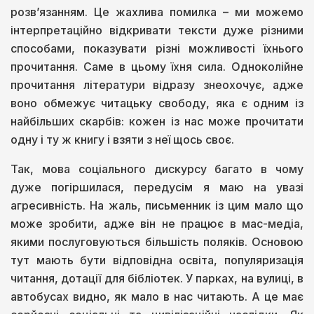
розв’язанням. Це жахлива помилка – ми можемо
інтерпретаційно відкривати тексти дуже різними
способами, показувати різні можливості їхнього
прочитання. Саме в цьому їхня сила. Одноколійне
прочитання літератури відразу знеохочує, адже
воно обмежує читацьку свободу, яка є одним із
найбільших скарбів: кожен із нас може прочитати
одну і ту ж книгу і взяти з неї щось своє.
Так, мова соціального дискурсу багато в чому
дуже погіршилася, передусім я маю на увазі
агресивність. На жаль, письменник із цим мало що
може зробити, адже він не працює в мас-медіа,
якими послуговуються більшість поляків. Основою
тут мають бути відповідна освіта, популяризація
читання, дотації для бібліотек. У парках, на вулиці, в
автобусах видно, як мало в нас читають. А це має