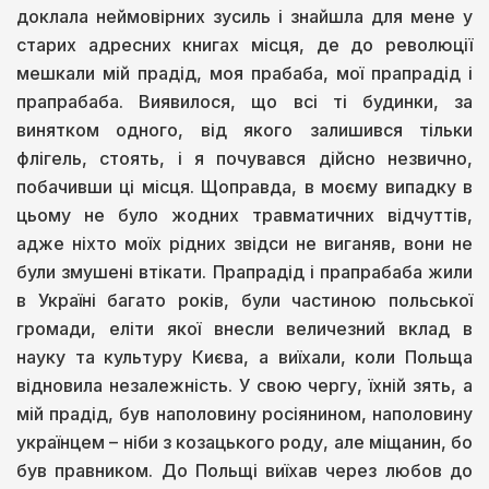
доклала неймовірних зусиль і знайшла для мене у
старих адресних книгах місця, де до революції
мешкали мій прадід, моя прабаба, мої прапрадід і
прапрабаба. Виявилося, що всі ті будинки, за
винятком одного, від якого залишився тільки
флігель, стоять, і я почувався дійсно незвично,
побачивши ці місця. Щоправда, в моєму випадку в
цьому не було жодних травматичних відчуттів,
адже ніхто моїх рідних звідси не виганяв, вони не
були змушені втікати. Прапрадід і прапрабаба жили
в Україні багато років, були частиною польської
громади, еліти якої внесли величезний вклад в
науку та культуру Києва, а виїхали, коли Польща
відновила незалежність. У свою чергу, їхній зять, а
мій прадід, був наполовину росіянином, наполовину
українцем – ніби з козацького роду, але міщанин, бо
був правником. До Польщі виїхав через любов до