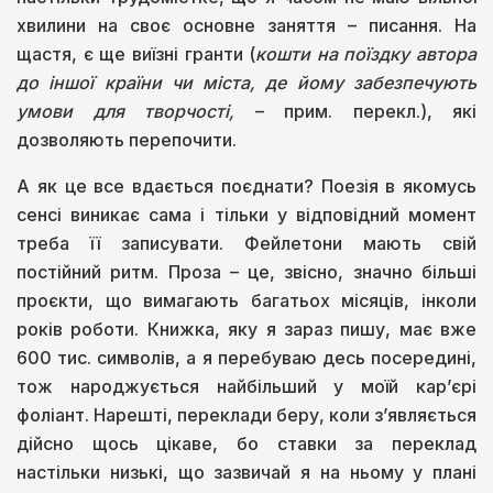
хвилини на своє основне заняття – писання. На
щастя, є ще виїзні гранти (
кошти на поїздку автора
до іншої країни чи міста, де йому забезпечують
умови для творчості,
– прим. перекл.), які
дозволяють перепочити.
А як це все вдається поєднати? Поезія в якомусь
сенсі виникає сама і тільки у відповідний момент
треба її записувати. Фейлетони мають свій
постійний ритм. Проза – це, звісно, значно більші
проєкти, що вимагають багатьох місяців, інколи
років роботи. Книжка, яку я зараз пишу, має вже
600 тис. символів, а я перебуваю десь посередині,
тож народжується найбільший у моїй кар’єрі
фоліант. Нарешті, переклади беру, коли з’являється
дійсно щось цікаве, бо ставки за переклад
настільки низькі, що зазвичай я на ньому у плані