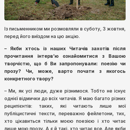
Із письменником ми розмовляли в суботу, 3 жовтня,
перед його виїздом на цю акцію.
– Якби хтось із наших Читачів захотів після
прочитання інтерв’ю ознайомитися з Вашою
творчістю, що б Ви запропонували: поезію чи
прозу? Чи, може, варто почати з якогось
конкретного твору?
– Ми, як усі люди, дуже різнимося. Тобто не існує
однієї відмички до всіх читачів. Я маю багато різних
реципієнтів: таких, які читають лише мої
публіцистичні тексти, переважно фейлетони, тих,
хто цікавиться тільки моєю поезією і хто читає
лише мою прозу. А є й такі, хто читає все. Але якби