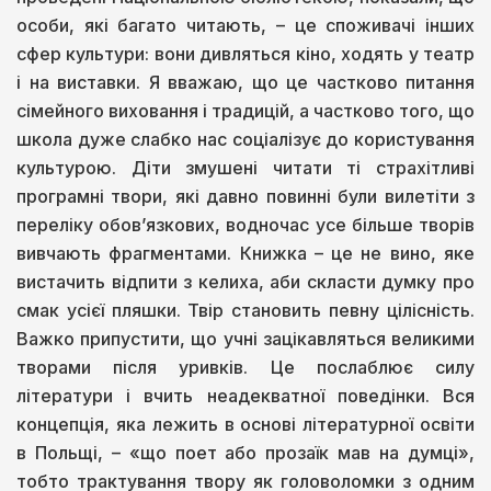
особи, які багато читають, – це споживачі інших
сфер культури: вони дивляться кіно, ходять у театр
і на виставки. Я вважаю, що це частково питання
сімейного виховання і традицій, а частково того, що
школа дуже слабко нас соціалізує до користування
культурою. Діти змушені читати ті страхітливі
програмні твори, які давно повинні були вилетіти з
переліку обов’язкових, водночас усе більше творів
вивчають фрагментами. Книжка – це не вино, яке
вистачить відпити з келиха, аби скласти думку про
смак усієї пляшки. Твір становить певну цілісність.
Важко припустити, що учні зацікавляться великими
творами після уривків. Це послаблює силу
літератури і вчить неадекватної поведінки. Вся
концепція, яка лежить в основі літературної освіти
в Польщі, – «що поет або прозаїк мав на думці»,
тобто трактування твору як головоломки з одним