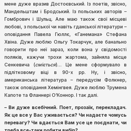
мене дуже вразив Достоєвський. Із поетів, звісно,
Мандельштам і Бродський. Із польських авторів –
Гомбрович і Шульц. Але маю також свої місцеві
любові, з польської чи навіть гданської літератури –
оповідання Павела Гюллє, «Ганемана» Стефана
Хвіна. Дуже люблю Ольгу Токарчук, але банально
говорити про неї зараз, коли вона у свідомості
поляків, кажучи трохи жартома, зайняла місце
Сенкевича (
сміється
)… Це мене сформувало в
підлітковому віці в 90-х рр. Ну, і звісно,
американська література – передусім Фолкнер,
також оповідання Хемінгвея. Дуже люблю Трумена
Капоте та Фланнері О’Коннор. І так далі.
–
Ви дуже все
бічни
й. Поет, прозаїк, перекладач.
Як це все у Вас уживається? Чи надаєте чомусь
перевагу? Чи вдається Вам усе це поєднати, чи
треба все-таки робити вибір?