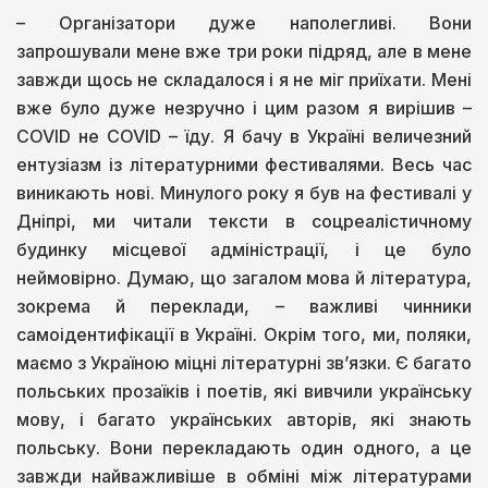
– Організатори дуже наполегливі. Вони
запрошували мене вже три роки підряд, але в мене
завжди щось не складалося і я не міг приїхати. Мені
вже було дуже незручно і цим разом я вирішив –
COVID не COVID – їду. Я бачу в Україні величезний
ентузіазм із літературними фестивалями. Весь час
виникають нові. Минулого року я був на фестивалі у
Дніпрі, ми читали тексти в соцреалістичному
будинку місцевої адміністрації, і це було
неймовірно. Думаю, що загалом мова й література,
зокрема й переклади, – важливі чинники
самоідентифікації в Україні. Окрім того, ми, поляки,
маємо з Україною міцні літературні зв’язки. Є багато
польських прозаїків і поетів, які вивчили українську
мову, і багато українських авторів, які знають
польську. Вони перекладають один одного, а це
завжди найважливіше в обміні між літературами