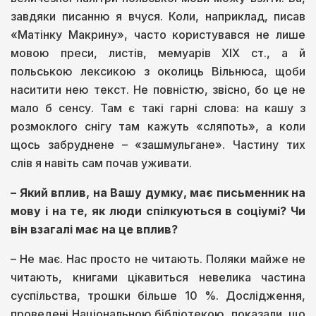
завдяки писанню я вчуся. Коли, наприклад, писав
«Матінку Макрину», часто користувався не лише
мовою преси, листів, мемуарів ХІХ ст., а й
польською лексикою з околиць Вільнюса, щоби
наситити нею текст. Не повністю, звісно, бо це не
мало б сенсу. Там є такі гарні слова: на кашу з
розмоклого снігу там кажуть «сляпоть», а коли
щось забруднене – «зашмульгане». Частину тих
слів я навіть сам почав уживати.
– Який вплив, на Вашу думку, має письменник на
мову і на те, як люди спілкуються в соціумі? Чи
він взагалі має на це вплив?
– Не має. Нас просто не читають. Поляки майже не
читають, книгами цікавиться невелика частина
суспільства, трошки більше 10 %. Дослідження,
проведені Національною бібліотекою, показали, що