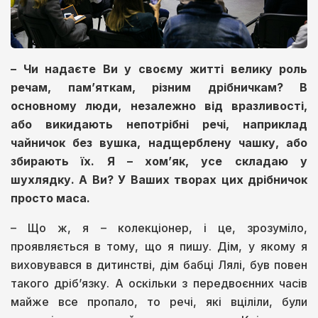
– Чи надаєте Ви у своєму житті велику роль
речам, пам’яткам, різним дрібничкам? В
основному люди, незалежно від вразливості,
або викидають непотрібні речі, наприклад
чайничок без вушка, надщерблену чашку, або
збирають їх. Я – хом’як, усе складаю у
шухлядку. А Ви? У Ваших творах цих дрібничок
просто маса.
– Що ж, я – колекціонер, і це, зрозуміло,
проявляється в тому, що я пишу. Дім, у якому я
виховувався в дитинстві, дім бабці Лялі, був повен
такого дріб’язку. А оскільки з передвоєнних часів
майже все пропало, то речі, які вціліли, були