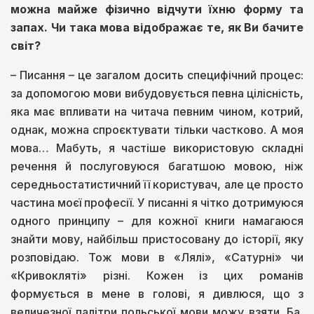
можна майже фізично відчути їхню форму та
запах. Чи така мова відображає те, як Ви
бачите
світ?
– Писання – це загалом досить специфічний процес:
за допомогою мови вибудовується певна цілісність,
яка має впливати на читача певним чином, котрий,
однак, можна спроєктувати тільки частково. А моя
мова… Мабуть, я частіше використовую складні
речення й послуговуюся багатшою мовою, ніж
середньостатистичний її користувач, але це просто
частина моєї професії. У писанні я чітко дотримуюся
одного принципу – для кожної книги намагаюся
знайти мову, найбільш пристосовану до історії, яку
розповідаю. Тож мови в «Лялі», «Сатурні» чи
«Кривокляті» різні. Кожен із цих романів
формується в мене в голові, я дивлюся, що з
величезної палітри польської мови можу взяти. Ба,