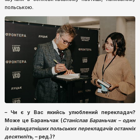
польською.
–
Чи є у Вас якийсь улюблений перекладач?
Може це Бараньчак
(
Станіслав Бараньчак – один
із найвидатніших польських перекладачів останніх
десятиліть,
–
ред
.)?