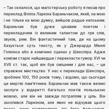
– Так склалося, що магістерську роботу я писав про
переклад Філіпа Ларкіна Бараньчаком, який, на мою
і не тільки на мою думку, вийшов радше кепським.
Бараньчак був дуже цікавим поетом і
перекладачем із великим талантом до гри слів,
звуків, рим. Він фантастичний там, де на цьому
базується суть тексту, як у Джерарда Менлі
Гопкінса або в комічних сценах у Шекспіра. Адже
комізм старіє найшвидше і перекласти гумор XVI чи
XVII ст. так, щоб він був смішним і для нас, – це
справжнє мистецтво. У нас є переклади Шекспіра,
зроблені 100, 150 років тому, і відомо, що сьогодні
це мертві пам’ятники. Бараньчак мав також великі
заслуги у відкритті багатьох поетів польською
мовою, але він не завжди потрапляв у ціль. Він
захопився Ларкіном, але явно не відчував цього
поета, вони розминулися, він його фальшував,