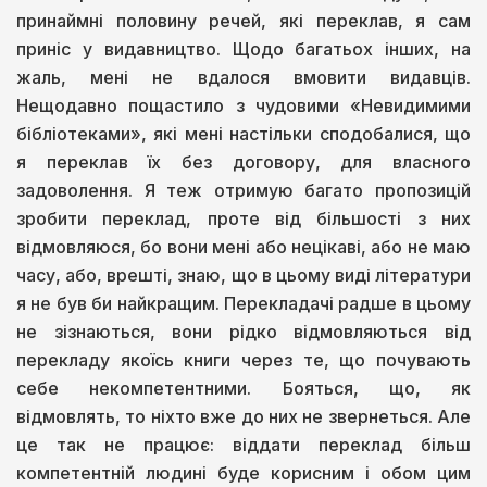
принаймні половину речей, які переклав, я сам
приніс у видавництво. Щодо багатьох інших, на
жаль, мені не вдалося вмовити видавців.
Нещодавно пощастило з чудовими «Невидимими
бібліотеками», які мені настільки сподобалися, що
я переклав їх без договору, для власного
задоволення. Я теж отримую багато пропозицій
зробити переклад, проте від більшості з них
відмовляюся, бо вони мені або нецікаві, або не маю
часу, або, врешті, знаю, що в цьому виді літератури
я не був би найкращим. Перекладачі радше в цьому
не зізнаються, вони рідко відмовляються від
перекладу якоїсь книги через те, що почувають
себе некомпетентними. Бояться, що, як
відмовлять, то ніхто вже до них не звернеться. Але
це так не працює: віддати переклад більш
компетентній людині буде корисним і обом цим