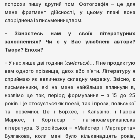
потрохи пишу другий том. Фотографія – це для
мене фрагмент дійсності, у цьому плані вона
споріднена із письменництвом.
– Зізнаєтесь нам у своїх літературних
захопленнях? Чи є у Вас улюблені автори?
Твори? Епохи?
– У нас лише дві години (
сміється
)… Я не продиктую
вам одного прізвища, двох або п’яти. Літературу я
сприймаю як величезну складну мережу. Звісно, є
письменники, які на мене найбільше вплинули в,
назвімо це так, період формування – з 15 до 25
років. Це стосується як поезії, так і прози, польської
та іноземної. Це і Борхес, і Кальвіно, і Гарсія
Маркес, і Кортасар – латиноамериканська
література. З російської – «Майстер і Маргарита»
Булгакова, коли мені було кільканадцять років,