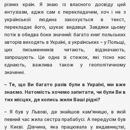
різних країн. Я знаю із власного досвіду цей
ентузіазм, адже сам є перекладачем, хоч і не з
української: людина закохується в текст,
перекладає його, шукає видавця. Завдяки цьому
потік в обидва боки значний: багато книг польських
авторів виходять в Україні, а українських – у Польщі,
цих письменників читають, відзначають,
запрошують. Це одна зі стежок, які тісно нас
єднають, важлива також у геополітичному
значенні.
–
Те, що Ви багато разів були в Україні, ми вже
знаємо. Натомість хочемо запитати, чи були Ви в
тих місцях, де колись жили Ваші рідні?
– Я був у Львові, де знайшов кам’яницю, в якій
певний час жила сестра прабабусі. А передусім був
у Києві. Дівчина, яка працювала у видавництві,