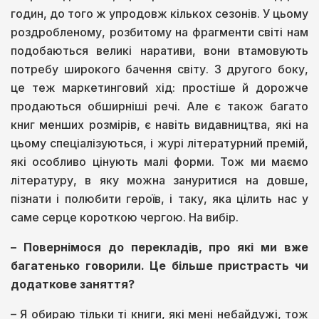
годин, до того ж упродовж кількох сезонів. У цьому
роздробленому, розбитому на фрагменти світі нам
подобаються великі наративи, вони втамовують
потребу широкого бачення світу. З другого боку,
це теж маркетинговий хід: простіше й дорожче
продаються обширніші речі. Але є також багато
книг менших розмірів, є навіть видавництва, які на
цьому спеціалізуються, і журі літературний премій,
які особливо цінують малі форми. Тож ми маємо
літературу, в яку можна зануритися на довше,
пізнати і полюбити героїв, і таку, яка цілить нас у
саме серце короткою чергою. На вибір.
– Повернімося до перекладів, про які ми вже
багатенько говорили. Це більше пристрасть чи
додаткове заняття?
– Я обираю тільки ті книги, які мені небайдужі, тож