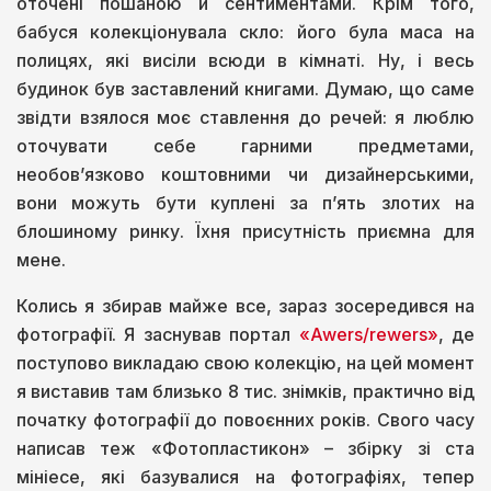
оточені пошаною й сентиментами. Крім того,
бабуся колекціонувала скло: його була маса на
полицях, які висіли всюди в кімнаті. Ну, і весь
будинок був заставлений книгами. Думаю, що саме
звідти взялося моє ставлення до речей: я люблю
оточувати себе гарними предметами,
необов’язково коштовними чи дизайнерськими,
вони можуть бути куплені за п’ять злотих на
блошиному ринку. Їхня присутність приємна для
мене.
Колись я збирав майже все, зараз зосередився на
фотографії. Я заснував портал
«Awers/rewers»
, де
поступово викладаю свою колекцію, на цей момент
я виставив там близько 8 тис. знімків, практично від
початку фотографії до повоєнних років. Свого часу
написав теж «Фотопластикон» – збірку зі ста
мініесе, які базувалися на фотографіях, тепер