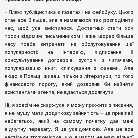
– Плюс публіцистика в газетах і на фейсбуку. Цього
стає все більше, але я намагаюся так розподілити
час, щоб усе вмістилося. Достатньо стати хоч
трохи відомим письменником і вже щораз більше
часу треба витрачати на обслуговування цієї
популярності: на інтерв’ю, підписання й
консультування договорів, зустрічі з читачами,
популяризацію книг, спілкування з фанами. Але
якщо в Польщі живеш тільки з літератури, то того
фінансового порогу, який дозволив би найняти
асистента чи агента, не вдасться досягнути.
Ні, я зовсім не скаржуся: я можу прожити з писання,
я не мушу мати додаткову зайнятість – це привілей
небагатьох, який на самому початку дає мені
відчутну перевагу. Я це усвідомлюю. Але це все
настільки трудомістке, що я часом не маю вільної