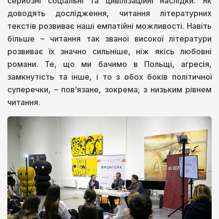
серйозні соціальні та цивілізаційні наслідки. Як
доводять дослідження, читання літературних
текстів розвиває наші емпатійні можливості. Навіть
більше – читання так званої високої літератури
розвиває їх значно сильніше, ніж якісь любовні
романи. Те, що ми бачимо в Польщі, агресія,
замкнутість та інше, і то з обох боків політичної
суперечки, – пов’язане, зокрема, з низьким рівнем
читання.