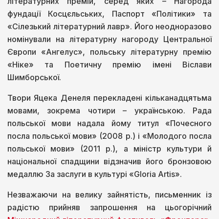
літературних премій, серед яких – Нагорода
фундації Косцєльських, Паспорт «Політики» та
«Сілезький літературний лавр». Його неодноразово
номінували на літературну нагороду Центральної
Європи «Ангелус», польську літературну премію
«Ніке» та Поетичну премію імені Віслави
Шимборської.
Твори Яцека Денеля перекладені кільканадцятьма
мовами, зокрема чотири – українською. Рада
польської мови надала йому титул «Почесного
посла польської мови» (2008 р.) і «Молодого посла
польської мови» (2011 р.), а міністр культури й
національної спадщини відзначив його бронзовою
медаллю За заслуги в культурі «Gloria Artis».
Незважаючи на велику зайнятість, письменник із
радістю прийняв запрошення на цьогорічний