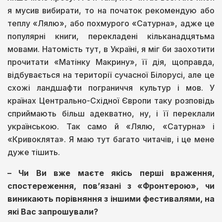
я мусив вибирати, то на початок рекомендую або
теплу «Лялю», або похмурого «Сатурна», адже це
популярні книги, перекладені кільканадцятьма
мовами. Натомість тут, в Україні, я міг би заохотити
прочитати «Матінку Макрину», її дія, щоправда,
відбувається на території сучасної Білорусі, але це
схожі ландшафти пограниччя культур і мов. У
країнах Центрально-Східної Європи таку розповідь
сприймають більш адекватно, ну, і її переклали
українською. Так само й «Лялю, «Сатурна» і
«Кривоклята». Я маю тут багато читачів, і це мене
дуже тішить.
– Чи Ви вже маєте якісь перші враження,
спостереження, пов’язані з «Фронтерою», чи
виникають порівняння з іншими фестивалями, на
які Вас запрошували?