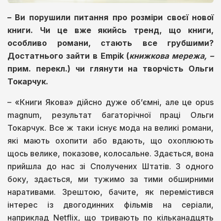
–
Ви порушили питання про розміри своєї нової
книги. Чи це вже якийсь тренд, що книги,
особливо романи, стають все грубшими?
Достатнього зайти в
Empik
(
книжкова мережа, –
прим. перекл.) чи глянути на творчість Ольги
Токарчук.
– «Книги Якова» дійсно дуже об’ємні, але це opus
magnum, результат багаторічної праці Ольги
Токарчук. Все ж таки існує мода на великі романи,
які мають охопити або вдають, що охоплюють
щось велике, показове, колосальне. Здається, вона
прийшла до нас зі Сполучених Штатів. З одного
боку, здається, ми тужимо за тими обширними
наративами. Зрештою, бачите, як перемістився
інтерес із двогодинних фільмів на серіали,
наприклад Netflix, що тривають по кільканадцять