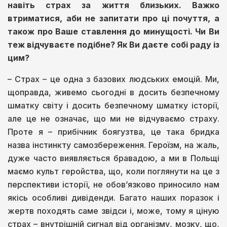
навіть страх за життя близьких. Важко
втриматися, аби не запитати про ці почуття, а
також про Ваше ставлення до минущості. Чи Ви
теж відчуваєте подібне? Як Ви даєте собі раду із
цим?
– Страх – це одна з базових людських емоцій. Ми,
щоправда, живемо сьогодні в досить безпечному
шматку світу і досить безпечному шматку історії,
але це не означає, що ми не відчуваємо страху.
Проте я – прибічник боягузтва, це така бридка
назва інстинкту самозбереження. Героїзм, на жаль,
дуже часто виявляється бравадою, а ми в Польщі
маємо культ геройства, що, коли поглянути на це з
перспективи історії, не обов’язково приносило нам
якісь особливі дивіденди. Багато наших поразок і
жертв походять саме звідси і, може, тому я ціную
страх – внутрішній сигнал від організму, мозку, що,