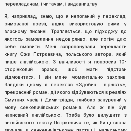
перекладачам, і читачам, і видавництву.
Я, наприклад, знаю, що я непоганий у перекладі
римованої поезії, адже використовую рими у
власному писанні. Трапляється, що підходжу до
якогось замовлення недовірливо, але потім даю
себе вмовити. Мені запропонували перекласти
книгу Єжи Пєтркевича, польського автора, який
пише англійською. З ввічливості я попросив 10-
сторінковий зразок, щоб мати підстави
відмовитися. І він мене моментально захопив.
Завдяки цьому я переклав «Здобич і вірність»,
прекрасний роман, дії якого відбуваються в реаліях
Смутних часів і Димитріади, глибоко занурений у
мову сенкевичівських романів. Але ж він був
написаний англійською. Треба було вилущити з
англійського тексту Пєтркевича те, як би ці слова
звучали в сенкевичівському пастиші, написаному