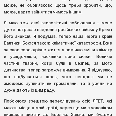
може, не обов’язково щось треба зробити, що,
може, варто зайнятися чимось іншим.
Я маю теж свої геополітичні побоювання – мене
дуже потрясло введення російських військ у Крим і
його анексія. Я подумав: тепер наша черга і країн
Балтики. Боюся також кліматичної катастрофи. Вже
за своє сорокарічне життя я помічаю зміни клімату
й усвідомлюю, наскільки вони сильні. Великій
частині тварин, котрі були в безпеці за мого
дитинства, тепер загрожує вимирання. Я відчуваю,
що відбувається щось, чого невдовзі ми не
зможемо зупинити як громадяни, та й уряди не
дуже дають із цим раду.
Побоююся зрештою переслідувань осіб ЛГБТ, які
мають місце в моїй країні, через що ми з чоловіком
вирішили виїхати до Берліна. Звісно, ми будемо