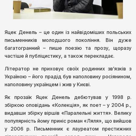
Яцек Денель – це один із найвідоміших польських
письменників молодшого покоління. Він дуже
багатогранний – пише поезію та прозу, щоразу
частіше й публіцистику, а також перекладає.
Літератор не приховує своїх родинних зв’язків з
Україною – його прадід був наполовину росіянином,
наполовину українцем і жив у Києві.
Як прозаїк Яцек Денель дебютував у 1998 р.
збіркою оповідань «Колекція», як поет – у 2004 р.,
видавши збірку віршів «Паралельні життя». Велику
популярність йому приніс роман «Ляля», що вийшов
у 2006 р. Письменник є лауреатом престижних