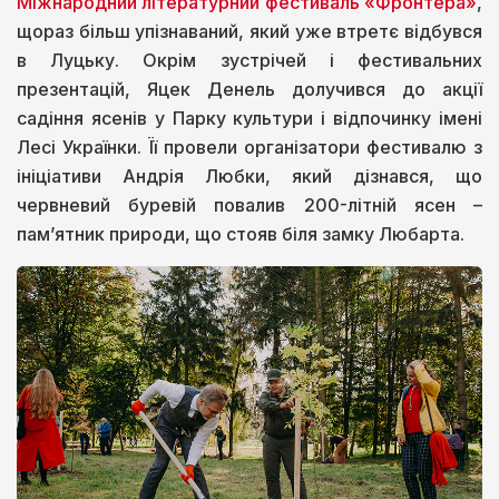
Міжнародний літературний фестиваль «Фронтера»
,
щораз більш упізнаваний, який уже втретє відбувся
в Луцьку. Окрім зустрічей і фестивальних
презентацій, Яцек Денель долучився до акції
садіння ясенів у Парку культури і відпочинку імені
Лесі Українки. Її провели організатори фестивалю з
ініціативи Андрія Любки, який дізнався, що
червневий буревій повалив 200-літній ясен –
пам’ятник природи, що стояв біля замку Любарта.