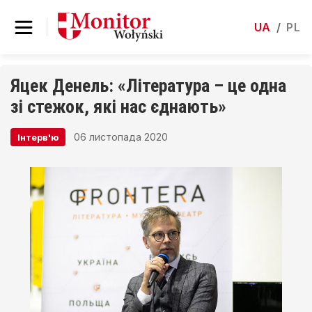
UA
/
PL
Яцек Денель: «Література – це одна
зі стежок, які нас єднають»
06 листопада 2020
Інтерв'ю