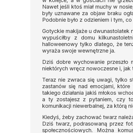
w kolejce, a w gościach nie grzeba
Nawet jeśli ktoś miał muchy w nosie
były uznawane za objaw braku ogład
Podobnie było z odzieniem i tym, co
Gotyckie makijaże u dwunastolatek ni
wypuściłby z domu kilkunastolet
halloweenowy tylko dlatego, że ten
wyraża swoje wewnętrzne ja.
Dziś dobre wychowanie przeszło me
niektórych wręcz nowoczesne i, jak 
Teraz nie zwraca się uwagi, tylko s
zastanów się nad emocjami, które
takiego działania jakiś młokos wchodz
a ty zostajesz z pytaniem, czy t
komunikacji niewerbalnej, za którą n
Kiedyś, żeby zachować twarz należa
Dziś twarz, podrasowaną przez fo
społecznościowych. Można komuś