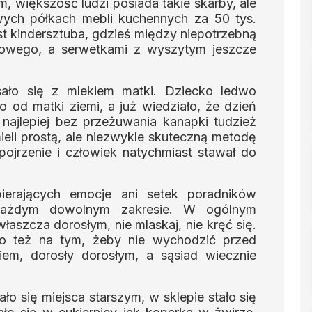
, większość ludzi posiada takie skarby, ale
wych półkach mebli kuchennych za 50 tys.
st kindersztuba, gdzieś między niepotrzebną
eniowego, a serwetkami z wyszytym jeszcze
ało się z mlekiem matki. Dziecko ledwo
o od matki ziemi, a już wiedziało, że dzień
najlepiej bez przeżuwania kanapki tudzież
eli prostą, ale niezwykle skuteczną metodę
ojrzenie i człowiek natychmiast stawał do
spierających emocje ani setek poradników
każdym dowolnym zakresie. W ogólnym
łaszcza dorosłym, nie mlaskaj, nie kręć się.
o też na tym, żeby nie wychodzić przed
iem, dorosły dorosłym, a sąsiad wiecznie
o się miejsca starszym, w sklepie stało się