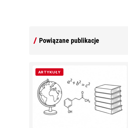
Powiązane publikacje
ARTYKUŁY
z
d
ci i
ienia
ągu
niku.