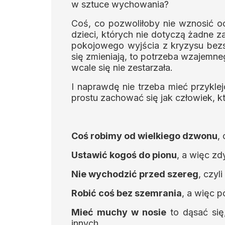
w sztuce wychowania?
Coś, co pozwoliłoby nie wznosić o
dzieci, których nie dotyczą żadne z
pokojowego wyjścia z kryzysu be
się zmieniają, to potrzeba wzajemn
wcale się nie zestarzała.
I naprawdę nie trzeba mieć przykle
prostu zachować się jak człowiek, k
Coś robimy od wielkiego dzwonu
,
Ustawić kogoś do pionu
, a więc z
Nie wychodzić przed szereg
, czyl
Robić coś bez szemrania
, a więc p
Mieć muchy w nosie
to dąsać si
innych.