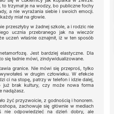
ło się w cukiernicy jak koparka w żwirze.
, to trzymał je na wodzy, bo publiczne fochy
y, a nie wyrażania siebie i swoich emocji.
 każdy miał na głowie.
e przeszłyby w żadnej szkole, a i rodzic nie
niego ucznia przebranego jak na wieczór
że uczeń właśnie oznajmił, iż w ten sposób
tamorfozę. Jest bardziej elastyczne. Dla
to się ładnie mówi, zindywidualizowane.
tawia granice. Nie mówi się przeproś, tylko
 wywołałeś w drugim człowieku. W efekcie
i ci na stopę, patrzy w telefon i idzie dalej,
o już brak kultury, czy może nowa forma
ie nadążasz.
ło żyć przyzwoicie, z godnością i honorem.
toshopa, zachowuje się głównie w mediach
 nie odpowiedzieć na dzień dobry, ale