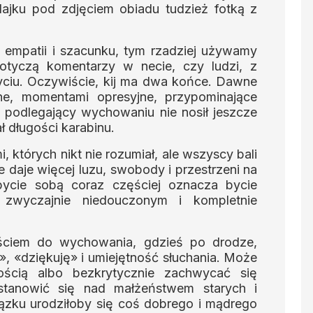
lajku pod zdjęciem obiadu tudzież fotką z
 empatii i szacunku, tym rzadziej używamy
dotyczą komentarzy w necie, czy ludzi, z
yciu. Oczywiście, kij ma dwa końce. Dawne
e, momentami opresyjne, przypominające
ot podlegający wychowaniu nie nosił jeszcze
ł długości karabinu.
 których nikt nie rozumiał, ale wszyscy bali
e daje więcej luzu, swobody i przestrzeni na
ycie sobą coraz częściej oznacza bycie
 zwyczajnie niedouczonym i kompletnie
ściem do wychowania, gdzieś po drodze,
», «dziękuję» i umiejętność słuchania. Może
ością albo bezkrytycznie zachwycać się
astanowić się nad małżeństwem starych i
zku urodziłoby się coś dobrego i mądrego