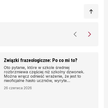
Związki frazeologiczne: Po co mi to?
Oto pytanie, które w szkole średniej
rozbrzmiewa częściej niż szkolny dzwonek.
Można wręcz odnieść wrażenie, że jest to
nieoficjalne hasło uczniów, wyryte
niewidzialnym atramentem na każdej ławce. Po
26 czerwca 2026
co matematyka? Po co historia? Po co
chemia? Po co język polski, fizyka, geografia i
biologia?