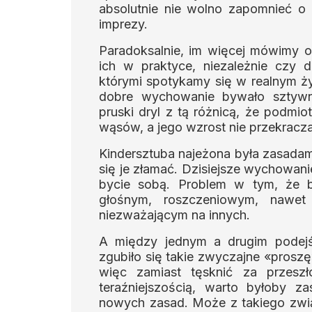
absolutnie nie wolno zapomnieć o 
imprezy.
Paradoksalnie, im więcej mówimy o
ich w praktyce, niezależnie czy 
którymi spotykamy się w realnym ż
dobre wychowanie bywało sztywn
pruski dryl z tą różnicą, że podmi
wąsów, a jego wzrost nie przekracza
Kindersztuba najeżona była zasadami,
się je złamać. Dzisiejsze wychowani
bycie sobą. Problem w tym, że b
głośnym, roszczeniowym, nawet
niezważającym na innych.
A między jednym a drugim podej
zgubiło się takie zwyczajne «proszę
więc zamiast tęsknić za przeszł
teraźniejszością, warto byłoby z
nowych zasad. Może z takiego zwią