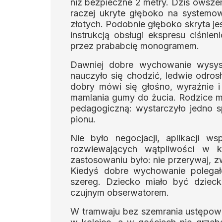
niż bezpieczne 2 metry. Dziś owszem
raczej ukryte głęboko na systemo
złotych. Podobnie głęboko skryta je
instrukcją obsługi ekspresu ciśni
przez prababcię monogramem.
Dawniej dobre wychowanie wysys
nauczyło się chodzić, ledwie odrosł
dobry mówi się głośno, wyraźnie i 
mamlania gumy do żucia. Rodzice mi
pedagogiczną: wystarczyło jedno sp
pionu.
Nie było negocjacji, aplikacji w
rozwiewających wątpliwości w 
zastosowaniu było: nie przerywaj, zw
Kiedyś dobre wychowanie polegał
szereg. Dziecko miało być dzieck
czujnym obserwatorem.
W tramwaju bez szemrania ustępował