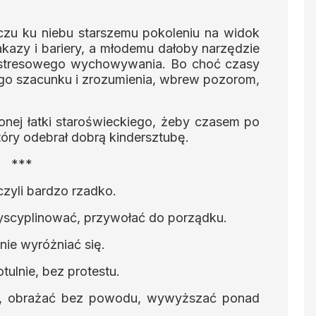
czu ku niebu starszemu pokoleniu na widok
akazy i bariery, a młodemu dałoby narzędzie
zstresowego wychowywania. Bo choć czasy
ego szacunku i zrozumienia, wbrew pozorom,
jonej łatki staroświeckiego, żeby czasem po
tóry odebrał dobrą kindersztubę.
***
 czyli bardzo rzadko.
dyscyplinować, przywołać do porządku.
i nie wyróżniać się.
otulnie, bez protestu.
ę, obrażać bez powodu, wywyższać ponad